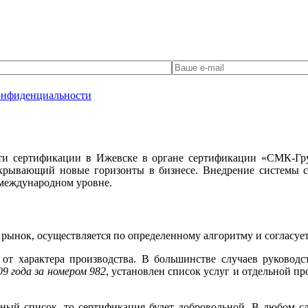
онфиденциальности
ти сертификации в Ижевске в органе сертификации «СМК-Груп
открывающий новые горизонты в бизнесе. Внедрение системы 
а международном уровне.
рынок, осуществляется по определенному алгоритму и согласуе
 от характера производства. В большинстве случаев руковод
9 года за номером 982
, установлен список услуг и отдельной 
нный список, то сертификация будет добровольной. В любом с