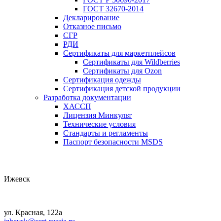
ГОСТ 32670-2014
Декларирование
Отказное письмо
СГР
РДИ
Сертификаты для маркетплейсов
Сертификаты для Wildberries
Сертификаты для Ozon
Сертификация одежды
Сертификация детской продукции
Разработка документации
ХАССП
Лицензия Минкульт
Технические условия
Стандарты и регламенты
Паспорт безопасности MSDS
Ижевск
ул. Красная, 122а