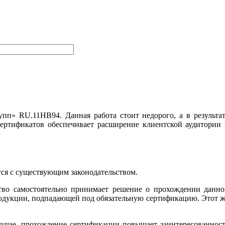
п» RU.11НВ94. Данная работа стоит недорого, а в результа
сертификатов обеспечивает расширение клиентской аудитории
тся с существующим законодательством.
ство самостоятельно принимает решение о прохождении данн
продукции, подпадающей под обязательную сертификацию. Этот 
лучае, прохождение сертификации повышает заинтересованнос