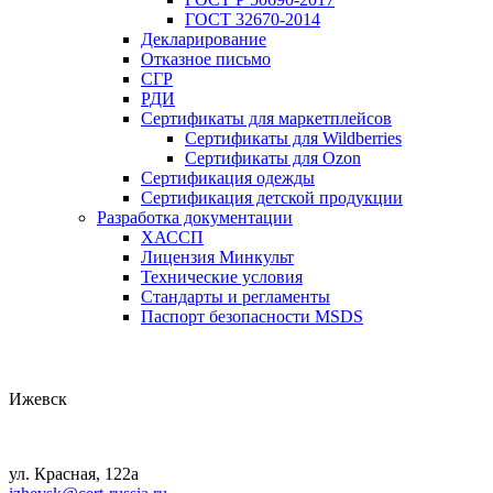
ГОСТ 32670-2014
Декларирование
Отказное письмо
СГР
РДИ
Сертификаты для маркетплейсов
Сертификаты для Wildberries
Сертификаты для Ozon
Сертификация одежды
Сертификация детской продукции
Разработка документации
ХАССП
Лицензия Минкульт
Технические условия
Стандарты и регламенты
Паспорт безопасности MSDS
Ижевск
ул. Красная, 122а