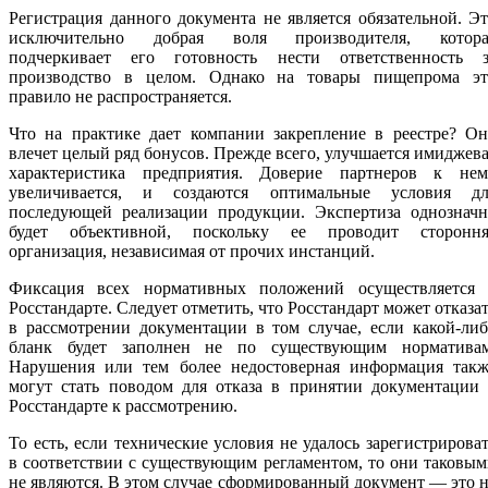
Регистрация данного документа не является обязательной. Э
исключительно добрая воля производителя, котора
подчеркивает его готовность нести ответственность з
производство в целом. Однако на товары пищепрома эт
правило не распространяется.
Что на практике дает компании закрепление в реестре? Он
влечет целый ряд бонусов. Прежде всего, улучшается имиджев
характеристика предприятия. Доверие партнеров к нем
увеличивается, и создаются оптимальные условия дл
последующей реализации продукции. Экспертиза однозначн
будет объективной, поскольку ее проводит стороння
организация, независимая от прочих инстанций.
Фиксация всех нормативных положений осуществляется 
Росстандарте. Следует отметить, что Росстандарт может отказа
в рассмотрении документации в том случае, если какой-ли
бланк будет заполнен не по существующим нормативам
Нарушения или тем более недостоверная информация такж
могут стать поводом для отказа в принятии документации 
Росстандарте к рассмотрению.
То есть, если технические условия не удалось зарегистрирова
в соответствии с существующим регламентом, то они таковы
не являются. В этом случае сформированный документ — это 