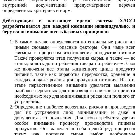
внутренней документации предусматривает перечен
определенных критериев и норм.
Действующая в настоящее время система ХАСС
разрабатывается для каждой компании индивидуально, н
берутся во внимание шесть базовых принципов:
В самом начале определяются потенциальные риски ил
иными словами — опасные факторы. Они чаще всег
связаны с процессом изготовления продуктов питания
Также проверяется этап получения сырья, а также — в
этапы, вплоть до потребления товара потребителем. Сю
же включены все этапы жизненного цикла продукто
питания, такие как обработка переработка, хранение 
складах и даже реализация продуктов питания. На эт
этапе первостепенное внимание уделяется выявлени
наиболее вероятных для производства рисков и принят
необходимых мер для минимизации риска или полного е
устранения.
Определение наиболее вероятных рисков в производст
для их устранения либо минимизации и даже н
допущения его появления. Для этого требуется удели
особое внимание процессу производства пищевы
продуктов. Он включает в себя целый ряд процессов
таких как поставка сырья, выбор необходимы