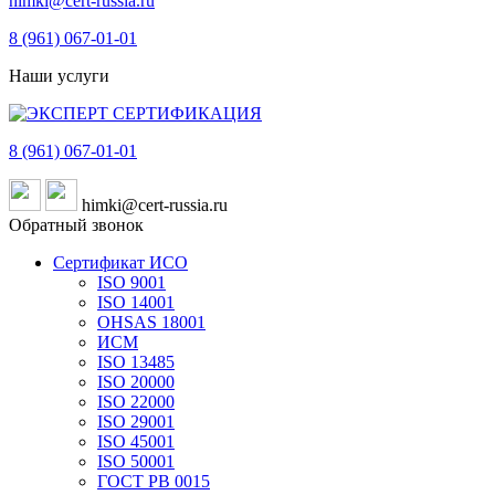
himki@cert-russia.ru
8 (961)
067-01-01
Наши услуги
8 (961)
067-01-01
himki@cert-russia.ru
Обратный звонок
Сертификат ИСО
ISO 9001
ISO 14001
OHSAS 18001
ИСМ
ISO 13485
ISO 20000
ISO 22000
ISO 29001
ISO 45001
ISO 50001
ГОСТ РВ 0015