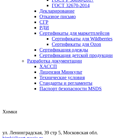
ГОСТ 32670-2014
Декларирование
Отказное письмо
СГР
РДИ
Сертификаты для маркетплейсов
Сертификаты для Wildberries
Сертификаты для Ozon
Сертификация одежды
Сертификация детской продукции
Разработка документации
ХАССП
Лицензия Минкульт
Технические условия
Стандарты и регламенты
Паспорт безопасности MSDS
Химки
ул. Ленинградская, 39 стр 5, Московская обл.