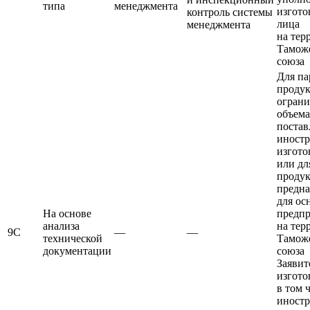
типа
менеджмента
изгото
контроль системы
лица
менеджмента
на тер
Тамож
союза
Для па
проду
ограни
объема
постав
иност
изгото
или дл
продук
предна
для ос
На основе
предп
анализа
на тер
9С
—
—
технической
Тамож
документации
союза
Заявит
изгото
в том 
иност