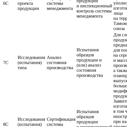
продукции
уполн
6С
проекта
системы
и инспекционный
изгото
продукции
менеджмента
контроль системы
лица
менеджмента
на тер
Тамож
союза
Для с
продук
предна
Испытания
для по
образцов
на сер
Исследования
Анализ
продукции и
и масс
7С
(испытания)
состояния
(или) анализ
произв
типа
производства
состояния
а такж
производства
плани
выпус
большо
модиф
проду
Заявит
изгото
в том 
Испытания
иност
образцов
Исследования
Сертификация
при н
продукции
8С
(испытания)
системы
уполн
и инспекционный