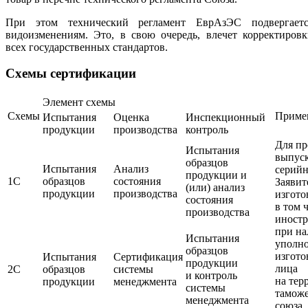
При этом технический регламент ЕврАзЭС подвергаетс
видоизменениям. Это, в свою очередь, влечет корректиров
всех государственных стандартов.
Схемы сертификации
Элемент схемы
Схемы
Приме
Испытания
Оценка
Инспекционный
продукции
производства
контроль
Для п
Испытания
выпус
образцов
Испытания
Анализ
серий
продукции и
1С
образцов
состояния
Заявит
(или) анализ
продукции
производства
изгото
состояния
в том 
производства
иност
при н
Испытания
уполн
образцов
изгото
Испытания
Сертификация
продукции
лица
2С
образцов
системы
и контроль
на тер
продукции
менеджмента
системы
тамож
менеджмента
союза