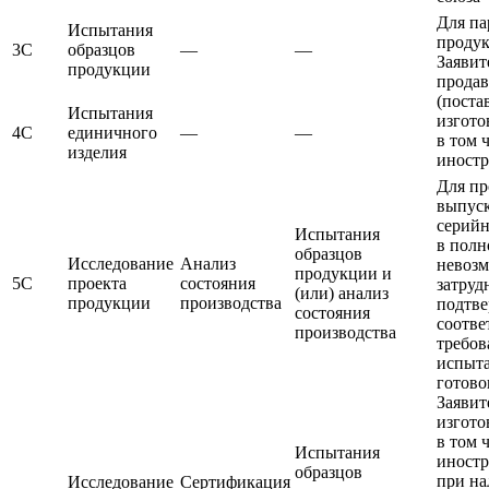
Для па
Испытания
проду
3С
образцов
—
—
Заявит
продукции
продав
(поста
Испытания
изгото
4С
единичного
—
—
в том 
изделия
иност
Для п
выпус
серийн
Испытания
в полн
образцов
Исследование
Анализ
невоз
продукции и
5С
проекта
состояния
затруд
(или) анализ
продукции
производства
подтве
состояния
соотве
производства
требов
испыт
готово
Заявит
изгото
в том 
Испытания
иност
образцов
при н
Исследование
Сертификация