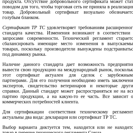
продукта. Отсутствие добровольного сертификата может ста
поводом для того, чтобы торговая сеть не приняла в реализац
товар. Добровольный сертификат визуально обозначаетс
голубым бланком.
Сертификат ТР ТС
удовлетворяет требованиям расширенно
стандарта качества. Изменения возникают в соответствии 
запросами современности. Технический регламент стараетс
сбалансировать имеющие место изменения в выпускаемы
товарах, поскольку производители вынуждены подстраивать
под динамику рынка.
Наличие данного стандарта дает возможность предприяти
вывести свою продукцию на международный рынок, поскольк
этот сертификат актуален для сделок с зарубежным
партнерами. Для его получения необходимо иметь заключен
экспертов, свидетельство ветеринаров и некоторые други
справки. Данный стандарт может распространяться не на в
партию продукции, а на какую-то ее часть. Все зависит о
коммерческих потребностей клиента.
Для сертификации соответствия техническому регламент
актуальны два вида: декларация или сертификат ТР ТС.
Выбор варианта диктуется тем, находится или не находитс
товар в перечне технического регламента Союза.