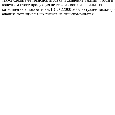
также сделать ее транспортировку и хранение такими, чтобы в
конечном итоге продукция не теряла своих изначальных
качественных показателей. ИСО 22000-2007 актуален также дл
анализа потенциальных рисков на пищекомбинатах.