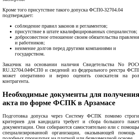
Кроме того присутствие такого допуска ФСП0-З2704.04
подтверждает:
соблюдение правил законов и регламентов;
присутствие в штате квалифицированных специалистов;
добросовестное отношение своим обязательства правлен
и работников;
неимение долгов перед другими компаниями и
государством.
Заказчик на основании наличия Свидетельства No РОС
RU.З2704.04ФСП0 и сведений из федерального реестра ФСП
может оперативно и верно оценить соискателя на рол
контрагента.
Необходимые документы для получени
акта по форме ФСПК в Арзамасе
Подготовка допуска через Систему ФСПК помимо строги
критериев для кандидата требует и сбора большого пакет
документации. Они собираются самостоятельно или с помощ
специализированной организации, оказывающей помощь 
подобных процедурах на платной или безвозмездной основе.