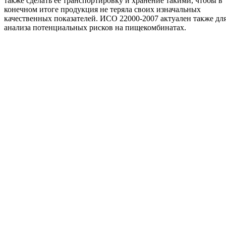
также сделать ее транспортировку и хранение такими, чтобы в
конечном итоге продукция не теряла своих изначальных
качественных показателей. ИСО 22000-2007 актуален также дл
анализа потенциальных рисков на пищекомбинатах.