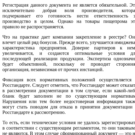
Регистрация данного документа не является обязательной. Э
исключительно добрая воля производителя, котора
подчеркивает его готовность нести ответственность з
производство в целом. Однако на товары пищепрома эт
правило не распространяется.
Что на практике дает компании закрепление в реестре? Он
влечет целый ряд бонусов. Прежде всего, улучшается имиджев
характеристика предприятия. Доверие партнеров к нем
увеличивается, и создаются оптимальные условия дл
последующей реализации продукции. Экспертиза однозначн
будет объективной, поскольку ее проводит стороння
организация, независимая от прочих инстанций.
Фиксация всех нормативных положений осуществляется 
Росстандарте. Следует отметить, что Росстандарт может отказа
в рассмотрении документации в том случае, если какой-ли
бланк будет заполнен не по существующим нормативам
Нарушения или тем более недостоверная информация такж
могут стать поводом для отказа в принятии документации 
Росстандарте к рассмотрению.
То есть, если технические условия не удалось зарегистрирова
в соответствии с существующим регламентом, то они таковы
не являются. В этом случае сформированный документ — это 