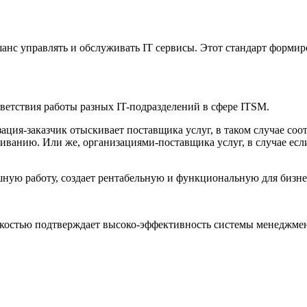
анс управлять и обслуживать IT сервисы. Этот стандарт формиро
тветствия работы разных IT-подразделений в сфере ITSM.
зация-заказчик отыскивает поставщика услуг, в таком случае со
иванию. Или же, организациями-поставщика услуг, в случае ес
шную работу, создает рентабельную и функциональную для бизне
гкостью подтверждает высоко-эффективность системы менеджмен