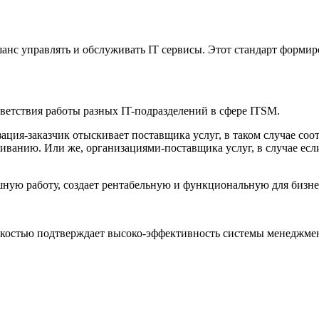
анс управлять и обслуживать IT сервисы. Этот стандарт формиро
тветствия работы разных IT-подразделений в сфере ITSM.
зация-заказчик отыскивает поставщика услуг, в таком случае со
иванию. Или же, организациями-поставщика услуг, в случае ес
шную работу, создает рентабельную и функциональную для бизне
гкостью подтверждает высоко-эффективность системы менеджмен