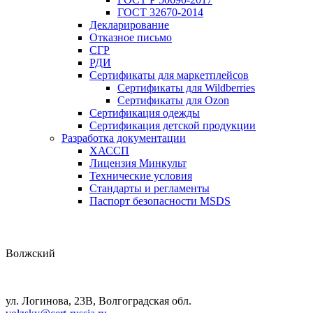
ГОСТ 32670-2014
Декларирование
Отказное письмо
СГР
РДИ
Сертификаты для маркетплейсов
Сертификаты для Wildberries
Сертификаты для Ozon
Сертификация одежды
Сертификация детской продукции
Разработка документации
ХАССП
Лицензия Минкульт
Технические условия
Стандарты и регламенты
Паспорт безопасности MSDS
Волжский
ул. Логинова, 23В, Волгоградская обл.