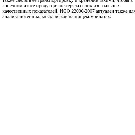
также сделать ее транспортировку и хранение такими, чтобы в
конечном итоге продукция не теряла своих изначальных
качественных показателей. ИСО 22000-2007 актуален также дл
анализа потенциальных рисков на пищекомбинатах.