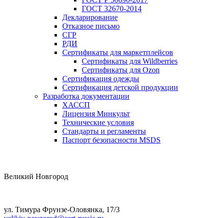
ГОСТ 32670-2014
Декларирование
Отказное письмо
СГР
РДИ
Сертификаты для маркетплейсов
Сертификаты для Wildberries
Сертификаты для Ozon
Сертификация одежды
Сертификация детской продукции
Разработка документации
ХАССП
Лицензия Минкульт
Технические условия
Стандарты и регламенты
Паспорт безопасности MSDS
Великий Новгород
ул. Тимура Фрунзе-Оловянка, 17/3