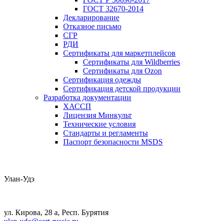
ГОСТ 32670-2014
Декларирование
Отказное письмо
СГР
РДИ
Сертификаты для маркетплейсов
Сертификаты для Wildberries
Сертификаты для Ozon
Сертификация одежды
Сертификация детской продукции
Разработка документации
ХАССП
Лицензия Минкульт
Технические условия
Стандарты и регламенты
Паспорт безопасности MSDS
Улан-Удэ
ул. Кирова, 28 а, Респ. Бурятия