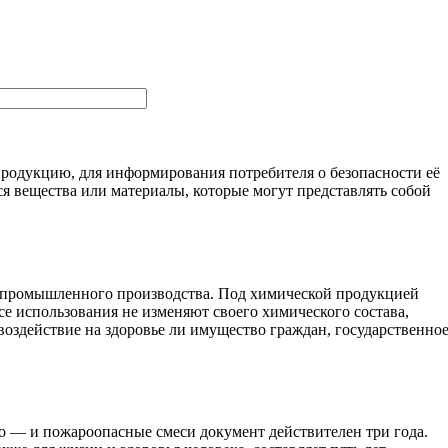
одукцию, для информирования потребителя о безопасности её
 вещества или материалы, которые могут представлять собой
од промышленного производства. Под химической продукцией
ссе использования не изменяют своего химического состава,
воздействие на здоровье ли имущество граждан, государственно
о — и пожароопасные смеси документ действителен три года.