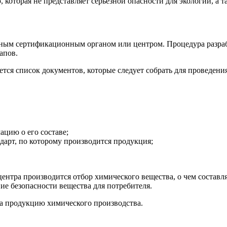
торая не представляет серьезной опасности для экологии, а так
ым сертификационным органом или центром. Процедура разрабо
апов.
тся список документов, которые следует собрать для проведен
цию о его составе;
дарт, по которому производится продукция;
нтра производится отбор химического вещества, о чем составля
ие безопасности вещества для потребителя.
на продукцию химического производства.