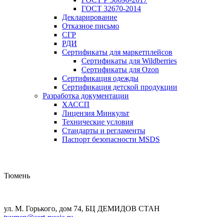
ГОСТ 32670-2014
Декларирование
Отказное письмо
СГР
РДИ
Сертификаты для маркетплейсов
Сертификаты для Wildberries
Сертификаты для Ozon
Сертификация одежды
Сертификация детской продукции
Разработка документации
ХАССП
Лицензия Минкульт
Технические условия
Стандарты и регламенты
Паспорт безопасности MSDS
Тюмень
ул. М. Горького, дом 74, БЦ ДЕМИДОВ СТАН