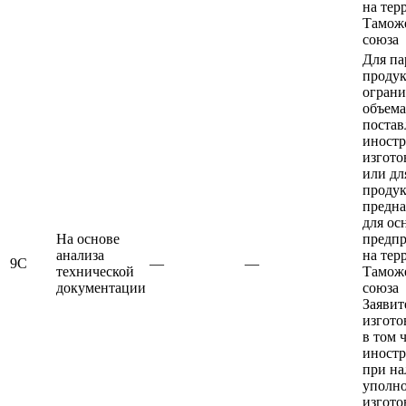
на тер
Тамож
союза
Для па
проду
ограни
объема
постав
иност
изгото
или дл
продук
предна
для ос
На основе
предп
анализа
на тер
9С
—
—
технической
Тамож
документации
союза
Заявит
изгото
в том 
иност
при н
уполн
изгото