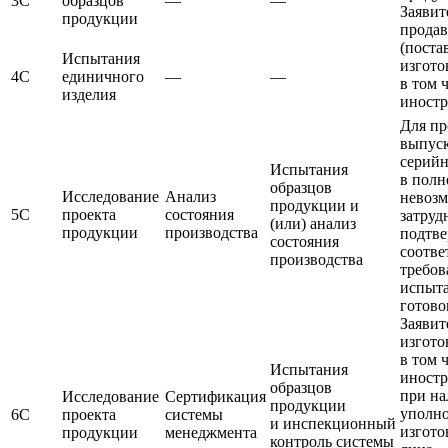
3С
образцов
—
—
Заявит
продукции
продав
(поста
Испытания
изгото
4С
единичного
—
—
в том 
изделия
иност
Для п
выпус
серийн
Испытания
в полн
образцов
Исследование
Анализ
невоз
продукции и
5С
проекта
состояния
затруд
(или) анализ
продукции
производства
подтве
состояния
соотве
производства
требов
испыт
готово
Заявит
изгото
в том 
Испытания
иност
образцов
при н
Исследование
Сертификация
продукции
уполн
6С
проекта
системы
и инспекционный
изгото
продукции
менеджмента
контроль системы