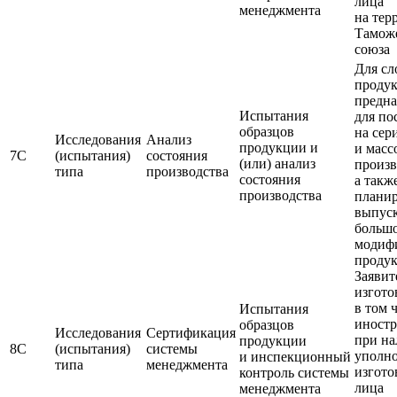
лица
менеджмента
на тер
Тамож
союза
Для с
продук
предна
Испытания
для по
образцов
на сер
Исследования
Анализ
продукции и
и масс
7С
(испытания)
состояния
(или) анализ
произв
типа
производства
состояния
а такж
производства
плани
выпус
большо
модиф
проду
Заявит
изгото
в том 
Испытания
иност
образцов
Исследования
Сертификация
при н
продукции
8С
(испытания)
системы
уполн
и инспекционный
типа
менеджмента
изгото
контроль системы
лица
менеджмента