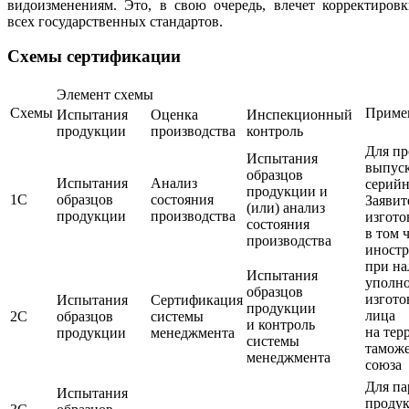
видоизменениям. Это, в свою очередь, влечет корректиров
всех государственных стандартов.
Схемы сертификации
Элемент схемы
Схемы
Приме
Испытания
Оценка
Инспекционный
продукции
производства
контроль
Для п
Испытания
выпус
образцов
Испытания
Анализ
серий
продукции и
1С
образцов
состояния
Заявит
(или) анализ
продукции
производства
изгото
состояния
в том 
производства
иност
при н
Испытания
уполн
образцов
изгото
Испытания
Сертификация
продукции
лица
2С
образцов
системы
и контроль
на тер
продукции
менеджмента
системы
тамож
менеджмента
союза
Для па
Испытания
проду