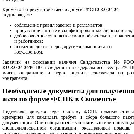
Кроме того присутствие такого допуска ФСП0-З2704.04
подтверждает:
соблюдение правил законов и регламентов;
присутствие в штате квалифицированных специалистов;
добросовестное отношение своим обязательства правлен
и работников;
неимение долгов перед другими компаниями и
государством.
Заказчик на основании наличия Свидетельства No РОС
RU.З2704.04ФСП0 и сведений из федерального реестра ФСП
может оперативно и верно оценить соискателя на рол
контрагента.
Необходимые документы для получени
акта по форме ФСПК в Смоленске
Подготовка допуска через Систему ФСПК помимо строги
критериев для кандидата требует и сбора большого пакет
документации. Они собираются самостоятельно или с помощ
специализированной организации, оказывающей помощь 
подобных процедурах на платной или безвозмездной основе.