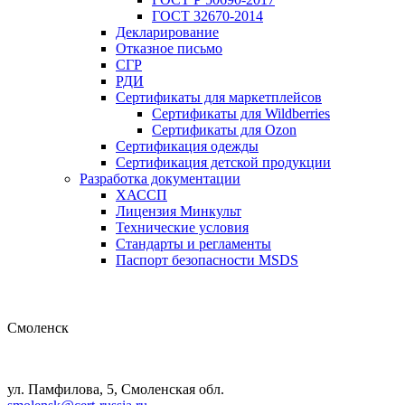
ГОСТ 32670-2014
Декларирование
Отказное письмо
СГР
РДИ
Сертификаты для маркетплейсов
Сертификаты для Wildberries
Сертификаты для Ozon
Сертификация одежды
Сертификация детской продукции
Разработка документации
ХАССП
Лицензия Минкульт
Технические условия
Стандарты и регламенты
Паспорт безопасности MSDS
Смоленск
ул. Памфилова, 5, Смоленская обл.