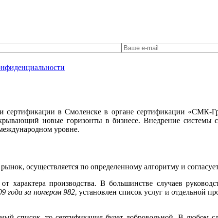
онфиденциальности
и сертификации в Смоленске в органе сертификации «СМК-Гру
открывающий новые горизонты в бизнесе. Внедрение системы 
а международном уровне.
рынок, осуществляется по определенному алгоритму и согласуе
 от характера производства. В большинстве случаев руковод
9 года за номером 982
, установлен список услуг и отдельной 
нный список, то сертификация будет добровольной. В любом с