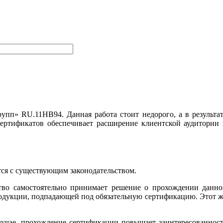
пп» RU.11НВ94. Данная работа стоит недорого, а в результа
сертификатов обеспечивает расширение клиентской аудитории
тся с существующим законодательством.
ство самостоятельно принимает решение о прохождении данн
продукции, подпадающей под обязательную сертификацию. Этот 
лучае, прохождение сертификации повышает заинтересованнос