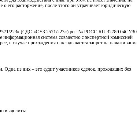
е о его расторжение, после этого он утрачивает юридическую
2571/223» (СДС «СУЗ 2571/223») рег. № РОСС RU.З2789.04СУЗ0 
ке информационная система совместно с экспертной комиссией
рсе, в случае прохождения накладывается запрет на налаживани
 Одна из них – это аудит участников сделок, проходящих без
но выделить: