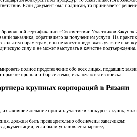
тветствие. Если документ был подписан, то принимается решени
обровольной сертификации «Соответствие Участников Закупок 
аний заказчика, обратившего за получением услуги. На практи
ескольким параметрам, они не могут продолжать участие в конку
идическую силу и не может выступать в качестве подтверждения.
ровать полное представление обо всех лицах, подавших заявки.
оторые не прошли отбор системы, исключаются из поиска.
артнера крупных корпораций в Рязани
, изъявившие желание принять участие в конкурсе закупок, мож
ения, должны быть предварительно обозначены заказчиком;
 документации, если были установлены заранее;