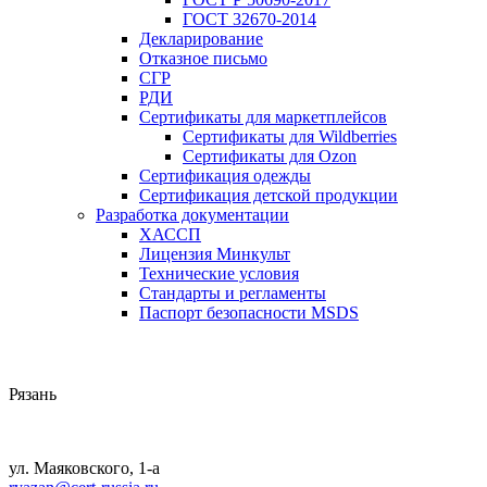
ГОСТ 32670-2014
Декларирование
Отказное письмо
СГР
РДИ
Сертификаты для маркетплейсов
Сертификаты для Wildberries
Сертификаты для Ozon
Сертификация одежды
Сертификация детской продукции
Разработка документации
ХАССП
Лицензия Минкульт
Технические условия
Стандарты и регламенты
Паспорт безопасности MSDS
Рязань
ул. Маяковского, 1-а