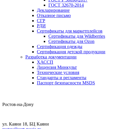
ГОСТ 32670-2014
Декларирование
Отказное письмо
СГР
РДИ
Сертификаты для маркетплейсов
Сертификаты для Wildberries
Сертификаты для Ozon
Сертификация одежды
Сертификация детской продукции
Разработка документации
ХАССП
Лицензия Минкульт
Технические условия
Стандарты и регламенты
Паспорт безопасности MSDS
Ростов-на-Дону
ул. Каяни 18, БЦ Каяни