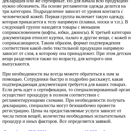
декларация или же сертификат. Но для начала всю продукцию
нужно обозначить. На основе регламентов одежда делится на
три категории. Подразделение зависит от уровня контакта с
человеческой кожей. Первая группа включает такую одежду,
которая прикасается к телу напрямую (плавки, носки и т.п.). В
следующей группе находятся товары с меньшим
соприкосновением (кофты, юбки, джинсы). К третьей категори
документация относит куртки, пальто и другие вещи, с кожей н
соприкасающиеся. Таким образом, формат подтверждения
соответствия какой-либо текстильной продукции напрямую
зависит от слоя, к которому она принадлежит. При этом детски
вещи разделяются также по возрасту, для которого они
выпускаются.
При необходимости вы всегда можете обратиться к нам за
помощью. Сотрудники быстро и подробно расскажут, какая
подтверждающая документация требуется для ваших товарах.
Если речь идет о сертификации, то специализированный орган
осуществит процедуру в полном соответствии с
регламентирующими схемами. При необходимости получать
декларацию, специалисты могут безошибочно провести
регистрацию. Цены на предоставляемые услуги зависит от
числа типов вещей, количества необходимых испытательных
процедур и иных факторов. Все определяется заявкой.