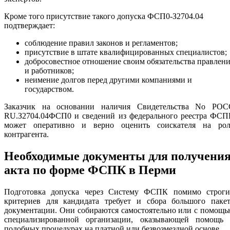
Кроме того присутствие такого допуска ФСП0-З2704.04
подтверждает:
соблюдение правил законов и регламентов;
присутствие в штате квалифицированных специалистов;
добросовестное отношение своим обязательства правлен
и работников;
неимение долгов перед другими компаниями и
государством.
Заказчик на основании наличия Свидетельства No РОС
RU.З2704.04ФСП0 и сведений из федерального реестра ФСП
может оперативно и верно оценить соискателя на рол
контрагента.
Необходимые документы для получени
акта по форме ФСПК в Перми
Подготовка допуска через Систему ФСПК помимо строги
критериев для кандидата требует и сбора большого пакет
документации. Они собираются самостоятельно или с помощ
специализированной организации, оказывающей помощь 
подобных процедурах на платной или безвозмездной основе.