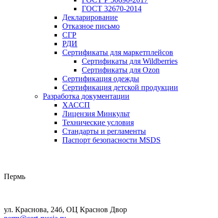
ГОСТ 32670-2014
Декларирование
Отказное письмо
СГР
РДИ
Сертификаты для маркетплейсов
Сертификаты для Wildberries
Сертификаты для Ozon
Сертификация одежды
Сертификация детской продукции
Разработка документации
ХАССП
Лицензия Минкульт
Технические условия
Стандарты и регламенты
Паспорт безопасности MSDS
Пермь
ул. Краснова, 24б, ОЦ Краснов Двор