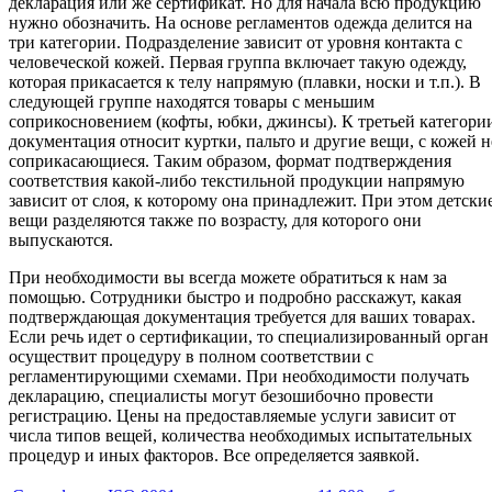
декларация или же сертификат. Но для начала всю продукцию
нужно обозначить. На основе регламентов одежда делится на
три категории. Подразделение зависит от уровня контакта с
человеческой кожей. Первая группа включает такую одежду,
которая прикасается к телу напрямую (плавки, носки и т.п.). В
следующей группе находятся товары с меньшим
соприкосновением (кофты, юбки, джинсы). К третьей категори
документация относит куртки, пальто и другие вещи, с кожей н
соприкасающиеся. Таким образом, формат подтверждения
соответствия какой-либо текстильной продукции напрямую
зависит от слоя, к которому она принадлежит. При этом детски
вещи разделяются также по возрасту, для которого они
выпускаются.
При необходимости вы всегда можете обратиться к нам за
помощью. Сотрудники быстро и подробно расскажут, какая
подтверждающая документация требуется для ваших товарах.
Если речь идет о сертификации, то специализированный орган
осуществит процедуру в полном соответствии с
регламентирующими схемами. При необходимости получать
декларацию, специалисты могут безошибочно провести
регистрацию. Цены на предоставляемые услуги зависит от
числа типов вещей, количества необходимых испытательных
процедур и иных факторов. Все определяется заявкой.