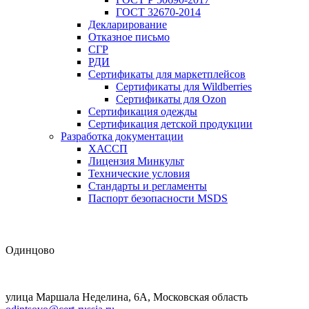
ГОСТ 32670-2014
Декларирование
Отказное письмо
СГР
РДИ
Сертификаты для маркетплейсов
Сертификаты для Wildberries
Сертификаты для Ozon
Сертификация одежды
Сертификация детской продукции
Разработка документации
ХАССП
Лицензия Минкульт
Технические условия
Стандарты и регламенты
Паспорт безопасности MSDS
Одинцово
улица Маршала Неделина, 6А, Московская область