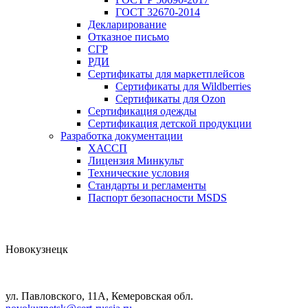
ГОСТ 32670-2014
Декларирование
Отказное письмо
СГР
РДИ
Сертификаты для маркетплейсов
Сертификаты для Wildberries
Сертификаты для Ozon
Сертификация одежды
Сертификация детской продукции
Разработка документации
ХАССП
Лицензия Минкульт
Технические условия
Стандарты и регламенты
Паспорт безопасности MSDS
Новокузнецк
ул. Павловского, 11А, Кемеровская обл.