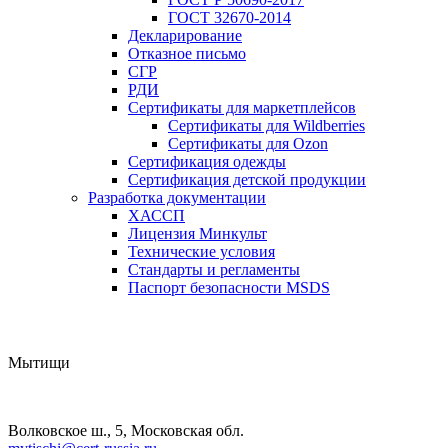
ГОСТ 32670-2014
Декларирование
Отказное письмо
СГР
РДИ
Сертификаты для маркетплейсов
Сертификаты для Wildberries
Сертификаты для Ozon
Сертификация одежды
Сертификация детской продукции
Разработка документации
ХАССП
Лицензия Минкульт
Технические условия
Стандарты и регламенты
Паспорт безопасности MSDS
Мытищи
Волковское ш., 5, Московская обл.