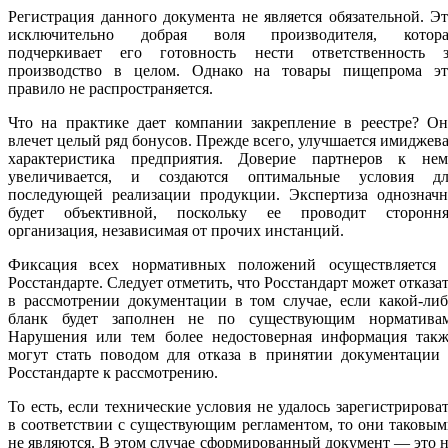
Регистрация данного документа не является обязательной. Э
исключительно добрая воля производителя, котора
подчеркивает его готовность нести ответственность з
производство в целом. Однако на товары пищепрома эт
правило не распространяется.
Что на практике дает компании закрепление в реестре? Он
влечет целый ряд бонусов. Прежде всего, улучшается имиджев
характеристика предприятия. Доверие партнеров к нем
увеличивается, и создаются оптимальные условия дл
последующей реализации продукции. Экспертиза однозначн
будет объективной, поскольку ее проводит стороння
организация, независимая от прочих инстанций.
Фиксация всех нормативных положений осуществляется 
Росстандарте. Следует отметить, что Росстандарт может отказа
в рассмотрении документации в том случае, если какой-ли
бланк будет заполнен не по существующим нормативам
Нарушения или тем более недостоверная информация такж
могут стать поводом для отказа в принятии документации 
Росстандарте к рассмотрению.
То есть, если технические условия не удалось зарегистрирова
в соответствии с существующим регламентом, то они таковы
не являются. В этом случае сформированный документ — это 