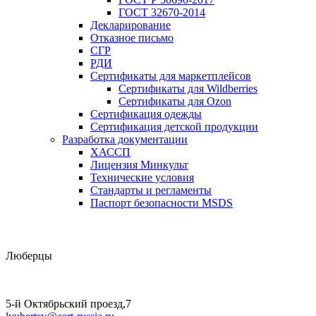
ГОСТ 32670-2014
Декларирование
Отказное письмо
СГР
РДИ
Сертификаты для маркетплейсов
Сертификаты для Wildberries
Сертификаты для Ozon
Сертификация одежды
Сертификация детской продукции
Разработка документации
ХАССП
Лицензия Минкульт
Технические условия
Стандарты и регламенты
Паспорт безопасности MSDS
Люберцы
5-й Октябрьский проезд,7