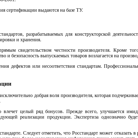
ия сертификации выдаются на базе ТУ.
андартов, разрабатываемых для конструкторской деятельност
ировки и хранения.
прямым свидетельством честности производителя. Кроме тог
ство и безопасность выпускаемых товаров возлагается на произво
жения дефектов или несоответствия стандартам. Профессиона
ации
 исключительно добрая воля производителя, которая подчеркивае
.
о влечет целый ряд бонусов. Прежде всего, улучшается имид
едующей реализации продукции. Экспертиза однозначно будет
андарте. Следует отметить, что Росстандарт может отказать в 