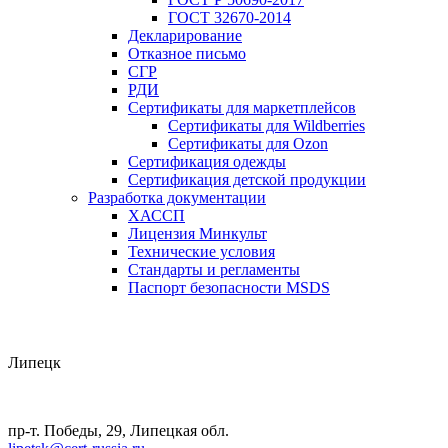
ГОСТ 32670-2014
Декларирование
Отказное письмо
СГР
РДИ
Сертификаты для маркетплейсов
Сертификаты для Wildberries
Сертификаты для Ozon
Сертификация одежды
Сертификация детской продукции
Разработка документации
ХАССП
Лицензия Минкульт
Технические условия
Стандарты и регламенты
Паспорт безопасности MSDS
Липецк
пр-т. Победы, 29, Липецкая обл.