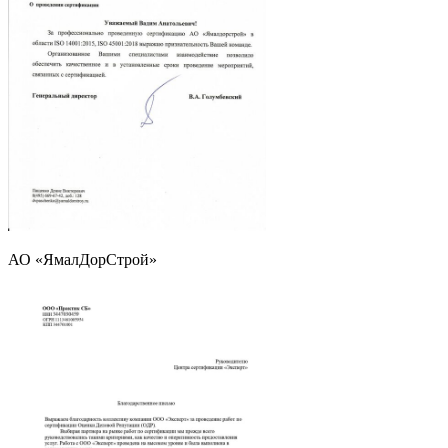
АО «ЯмалДорСтрой»