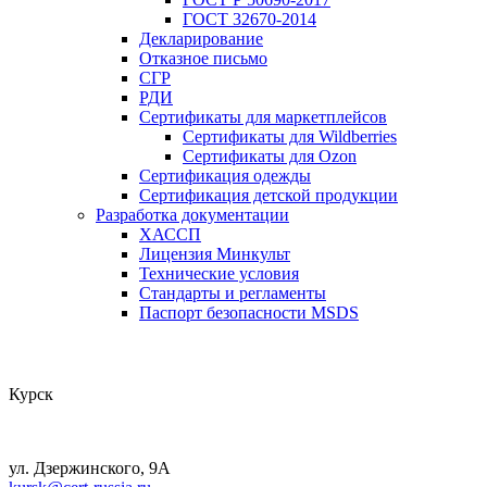
ГОСТ 32670-2014
Декларирование
Отказное письмо
СГР
РДИ
Сертификаты для маркетплейсов
Сертификаты для Wildberries
Сертификаты для Ozon
Сертификация одежды
Сертификация детской продукции
Разработка документации
ХАССП
Лицензия Минкульт
Технические условия
Стандарты и регламенты
Паспорт безопасности MSDS
Курск
ул. Дзержинского, 9А