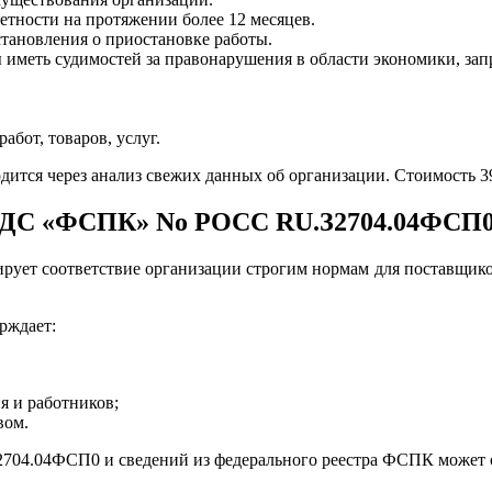
етности на протяжении более 12 месяцев.
тановления о приостановке работы.
ы иметь судимостей за правонарушения в области экономики, за
бот, товаров, услуг.
дится через анализ свежих данных об организации. Стоимость 39
 СДС «ФСПК» No РОСС RU.З2704.04ФСП
ирует соответствие организации строгим нормам для поставщи
рждает:
я и работников;
вом.
704.04ФСП0 и сведений из федерального реестра ФСПК может оп