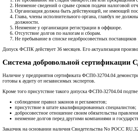
Неимение сведений о срыве сроков подачи налоговой отч
Организация должна быть действующей, не имеющей пос
Глава, члены исполнительного органа, главбух не должн
должности.
Неимение у организации регистрации в оффшоре.
Отсутствие долгов по налогам и сборам.
Не пребывание в списке недобросовестных поставщиков ра
Допуск ФСПК действует 36 месяцев. Его актуализация произво
Система добровольной сертификации
Наличие у предприятия сертификата ФСП0-З2704.04 демонстр
готовы к аудиту от независимых экспертов.
Кроме того присутствие такого допуска ФСП0-З2704.04 подтве
соблюдение правил законов и регламентов;
присутствие в штате квалифицированных специалистов;
добросовестное отношение своим обязательства правлени
неимение долгов перед другими компаниями и государст
Заказчик на основании наличия Свидетельства No РОСС RU.З2