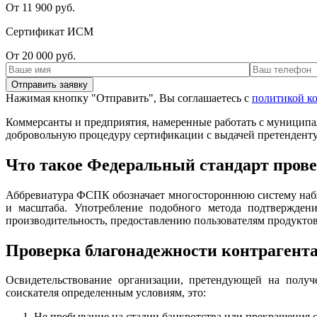
От 11 900 руб.
Сертификат ИСМ
От 20 000 руб.
Нажимая кнопку "Отправить", Вы соглашаетесь с
политикой к
Коммерсанты и предприятия, намеренные работать с муниципаль
добровольную процедуру сертификации с выдачей претендент
Что такое Федеральный стандарт про
Аббревиатура ФСПК обозначает многостороннюю систему набл
и масштаба. Употребление подобного метода подтверждени
производительность, предоставлению пользователям продуктов 
Проверка благонадежности контрагент
Освидетельствование организации, претендующей на получе
соискателя определенным условиям, это:
Не пребывание на стадии банкротства или прекращения 