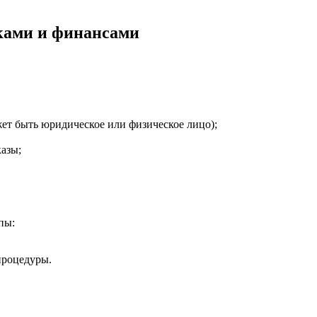
ками и финансами
ет быть юридическое или физическое лицо);
азы;
пы:
процедуры.