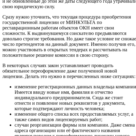
и не обновлённые до этой же даты следующего года утрачивал
свою юридическую силу.
Сразу нужно уточнить, что текущая процедура приобретения
государственной лицензии от МИНКУЛЬТА по
реставрационным работам объектов ОКН имеет свои
сложности. К выдвинувшемуся соискателю предъявляются
довольно строгие требования. Но даже такое условие не снижа
число претендентов на данный документ. Именно получив его,
можно участвовать в открытых тендерах и рассчитывать на
положительное решение комиссии в свою сторону.
В некоторых случаях закон устанавливает проводить
обязательное переоформление даже полученной новой
лицензии. Делать это нужно в перечисленных ниже ситуациях:
изменение регистрационных данных владельца компании
Имеется ввиду новые имя, фамилия и отчество
индивидуального предпринимателя. Сюда же стоит
отнести и появление новых реквизитов у документа,
которые подтверждают личность человека;
изменение общего списка всех предоставляемых услуг, а
также самих видов лицензируемых работ;
случаи реорганизации фирмы или компании. Даже смена
адреса организации или её фактического названия
является поводом к переоформлению лицензии нового