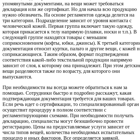
упомянутыми документами, на вещи может требоваться
декларация или же сертификат. Но для начала всю продукцию
нужно обозначить. На основе регламентов одежда делится на
три категории. Подразделение зависит от уровня контакта с
человеческой кожей. Первая группа включает такую одежду,
которая прикасается к телу напрямую (плавки, носки и т.п.). В
следующей группе находятся товары с меньшим
соприкосновением (кофты, юбки, джинсы). К третьей категори
документация относит куртки, пальто и другие вещи, с кожей н
соприкасающиеся. Таким образом, формат подтверждения
соответствия какой-либо текстильной продукции напрямую
зависит от слоя, к которому она принадлежит. При этом детски
вещи разделяются также по возрасту, для которого они
выпускаются.
При необходимости вы всегда можете обратиться к нам за
помощью. Сотрудники быстро и подробно расскажут, какая
подтверждающая документация требуется для ваших товарах.
Если речь идет о сертификации, то специализированный орган
осуществит процедуру в полном соответствии с
регламентирующими схемами. При необходимости получать
декларацию, специалисты могут безошибочно провести
регистрацию. Цены на предоставляемые услуги зависит от
числа типов вещей, количества необходимых испытательных
процедур и иных факторов. Все определяется заявкой.