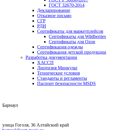
ГОСТ 32670-2014
Декларирование
Отказное письмо
СГР
РДИ
Сертификаты для маркетплейсов
Сертификаты для Wildberries
Сертификаты для Ozon
Сертификация одежды
Сертификация детской продукции
Разработка документации
ХАССП
Лицензия Минкульт
Технические условия
Стандарты и регламенты
Паспорт безопасности MSDS
Барнаул
улица Гоголя, 36 Алтайский край