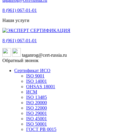
taganrog@cert-russia.ru
8 (961)
067-01-01
Наши услуги
8 (961)
067-01-01
taganrog@cert-russia.ru
Обратный звонок
Сертификат ИСО
ISO 9001
ISO 14001
OHSAS 18001
ИСМ
ISO 13485
ISO 20000
ISO 22000
ISO 29001
ISO 45001
ISO 50001
ГОСТ РВ 0015