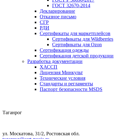
ГОСТ 32670-2014
Декларирование
Отказное письмо
СГР
РДИ
Сертификаты для маркетплейсов
Сертификаты для Wildberries
Сертификаты для Ozon
Сертификация одежды
Сертификация детской продукции
Разработка документации
ХАССП
Лицензия Минкульт
Технические условия
Стандарты и регламенты
Паспорт безопасности MSDS
Таганрог
ул. Москатова, 31/2, Ростовская обл.