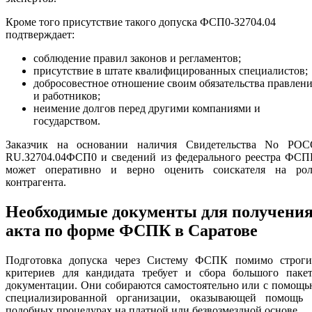
Кроме того присутствие такого допуска ФСП0-З2704.04
подтверждает:
соблюдение правил законов и регламентов;
присутствие в штате квалифицированных специалистов;
добросовестное отношение своим обязательства правлен
и работников;
неимение долгов перед другими компаниями и
государством.
Заказчик на основании наличия Свидетельства No РОС
RU.З2704.04ФСП0 и сведений из федерального реестра ФСП
может оперативно и верно оценить соискателя на рол
контрагента.
Необходимые документы для получени
акта по форме ФСПК в Саратове
Подготовка допуска через Систему ФСПК помимо строги
критериев для кандидата требует и сбора большого пакет
документации. Они собираются самостоятельно или с помощ
специализированной организации, оказывающей помощь 
подобных процедурах на платной или безвозмездной основе.