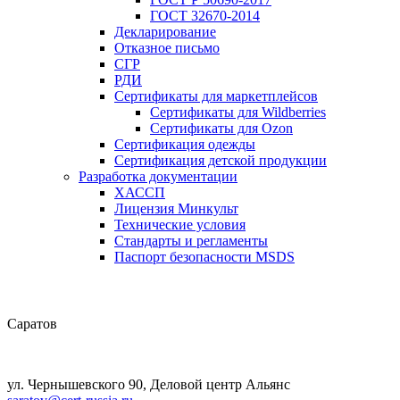
ГОСТ 32670-2014
Декларирование
Отказное письмо
СГР
РДИ
Сертификаты для маркетплейсов
Сертификаты для Wildberries
Сертификаты для Ozon
Сертификация одежды
Сертификация детской продукции
Разработка документации
ХАССП
Лицензия Минкульт
Технические условия
Стандарты и регламенты
Паспорт безопасности MSDS
Саратов
ул. Чернышевского 90, Деловой центр Альянс