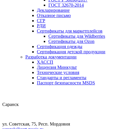
ГОСТ 32670-2014
Декларирование
Отказное письмо
СГР
РДИ
Сертификаты для маркетплейсов
Сертификаты для Wildberries
Сертификаты для Ozon
Сертификация одежды
Сертификация детской продукции
Разработка документации
ХАССП
Лицензия Минкульт
Технические условия
Стандарты и регламенты
Паспорт безопасности MSDS
Саранск
ул. Советская, 75, Респ. Мордовия