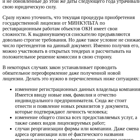
и не обновлённые до этой же даты следующего года утрачивал
свою юридическую силу.
Сразу нужно уточнить, что текущая процедура приобретения
государственной лицензии от МИНКУЛЬТА по
реставрационным работам объектов ОКН имеет свои
сложности. К выдвинувшемуся соискателю предъявляются
довольно строгие требования. Но даже такое условие не снижа
число претендентов на данный документ. Именно получив его,
можно участвовать в открытых тендерах и рассчитывать на
положительное решение комиссии в свою сторону.
В некоторых случаях закон устанавливает проводить
обязательное переоформление даже полученной новой
лицензии. Делать это нужно в перечисленных ниже ситуациях:
изменение регистрационных данных владельца компании
Имеется ввиду новые имя, фамилия и отчество
индивидуального предпринимателя. Сюда же стоит
отнести и появление новых реквизитов у документа,
которые подтверждают личность человека;
изменение общего списка всех предоставляемых услуг, а
также самих видов лицензируемых работ;
случаи реорганизации фирмы или компании. Даже смена
адреса организации или её фактического названия
является поводом к переоформлению лицензии нового