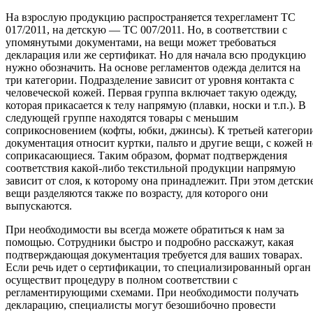
На взрослую продукцию распространяется техрегламент ТС
017/2011, на детскую — ТС 007/2011. Но, в соответствии с
упомянутыми документами, на вещи может требоваться
декларация или же сертификат. Но для начала всю продукцию
нужно обозначить. На основе регламентов одежда делится на
три категории. Подразделение зависит от уровня контакта с
человеческой кожей. Первая группа включает такую одежду,
которая прикасается к телу напрямую (плавки, носки и т.п.). В
следующей группе находятся товары с меньшим
соприкосновением (кофты, юбки, джинсы). К третьей категори
документация относит куртки, пальто и другие вещи, с кожей н
соприкасающиеся. Таким образом, формат подтверждения
соответствия какой-либо текстильной продукции напрямую
зависит от слоя, к которому она принадлежит. При этом детски
вещи разделяются также по возрасту, для которого они
выпускаются.
При необходимости вы всегда можете обратиться к нам за
помощью. Сотрудники быстро и подробно расскажут, какая
подтверждающая документация требуется для ваших товарах.
Если речь идет о сертификации, то специализированный орган
осуществит процедуру в полном соответствии с
регламентирующими схемами. При необходимости получать
декларацию, специалисты могут безошибочно провести