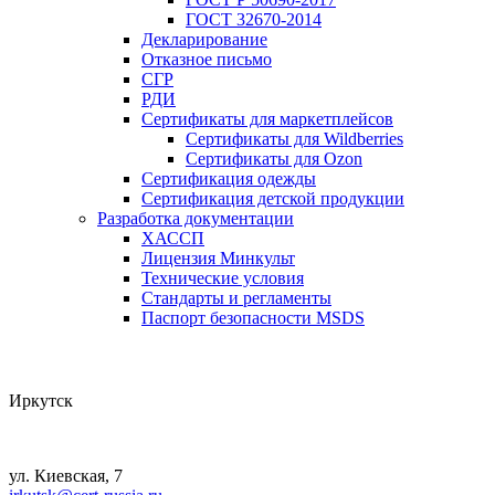
ГОСТ 32670-2014
Декларирование
Отказное письмо
СГР
РДИ
Сертификаты для маркетплейсов
Сертификаты для Wildberries
Сертификаты для Ozon
Сертификация одежды
Сертификация детской продукции
Разработка документации
ХАССП
Лицензия Минкульт
Технические условия
Стандарты и регламенты
Паспорт безопасности MSDS
Иркутск
ул. Киевская, 7