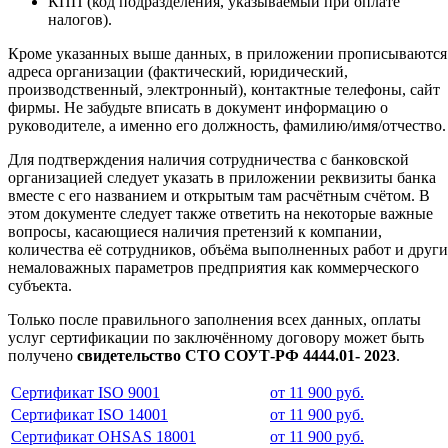
КПП (код подразделения, указываемый при оплате
налогов).
Кроме указанных выше данных, в приложении прописываются
адреса организации (фактический, юридический,
производственный, электронный), контактные телефоны, сайт
фирмы. Не забудьте вписать в документ информацию о
руководителе, а именно его должность, фамилию/имя/отчество.
Для подтверждения наличия сотрудничества с банковской
организацией следует указать в приложении реквизиты банка
вместе с его названием и открытым там расчётным счётом. В
этом документе следует также ответить на некоторые важные
вопросы, касающиеся наличия претензий к компании,
количества её сотрудников, объёма выполненных работ и друг
немаловажных параметров предприятия как коммерческого
субъекта.
Только после правильного заполнения всех данных, оплаты
услуг сертификации по заключённому договору может быть
получено
свидетельство СТО СОУТ-РФ 4444.01- 2023
.
Сертификат ISO 9001
от 11 900 руб.
Сертификат ISO 14001
от 11 900 руб.
Сертификат OHSAS 18001
от 11 900 руб.