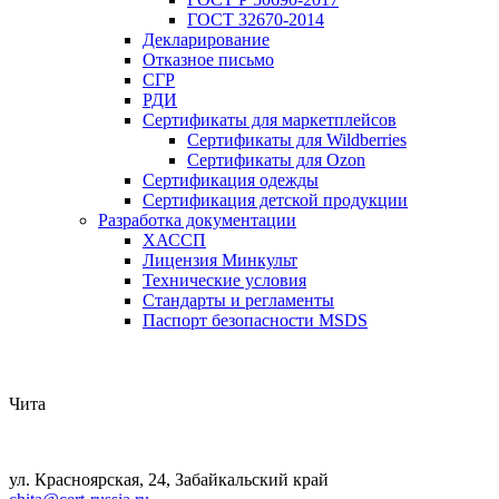
ГОСТ 32670-2014
Декларирование
Отказное письмо
СГР
РДИ
Сертификаты для маркетплейсов
Сертификаты для Wildberries
Сертификаты для Ozon
Сертификация одежды
Сертификация детской продукции
Разработка документации
ХАССП
Лицензия Минкульт
Технические условия
Стандарты и регламенты
Паспорт безопасности MSDS
Чита
ул. Красноярская, 24, Забайкальский край