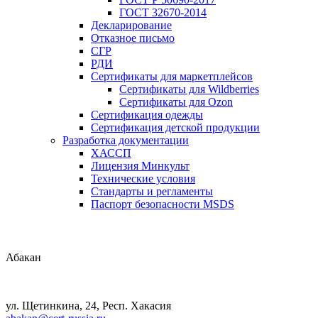
ГОСТ 32670-2014
Декларирование
Отказное письмо
СГР
РДИ
Сертификаты для маркетплейсов
Сертификаты для Wildberries
Сертификаты для Ozon
Сертификация одежды
Сертификация детской продукции
Разработка документации
ХАССП
Лицензия Минкульт
Технические условия
Стандарты и регламенты
Паспорт безопасности MSDS
Абакан
ул. Щетинкина, 24, Респ. Хакасия