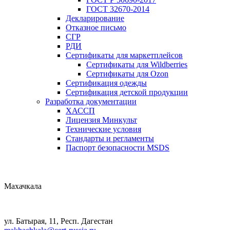
ГОСТ 32670-2014
Декларирование
Отказное письмо
СГР
РДИ
Сертификаты для маркетплейсов
Сертификаты для Wildberries
Сертификаты для Ozon
Сертификация одежды
Сертификация детской продукции
Разработка документации
ХАССП
Лицензия Минкульт
Технические условия
Стандарты и регламенты
Паспорт безопасности MSDS
Махачкала
ул. Батырая, 11, Респ. Дагестан