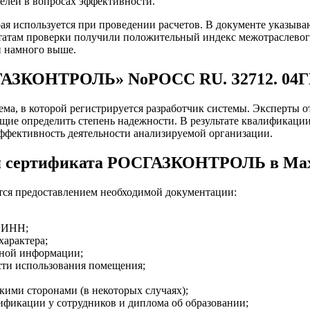
елей в вопросах эффективности.
ая используется при проведении расчетов. В документе указыв
ьтатам проверки получили положительный индекс межотраслевого
и намного выше.
ОСГАЗКОНТРОЛЬ» NoРОСС RU. З2712. 04
 которой регистрируется разработчик системы. Эксперты отве
щие определить степень надежности. В результате квалификации
ффективность деятельности анализируемой организации.
ия сертификата РОСГАЗКОНТРОЛЬ в Ма
ется предоставлением необходимой документации:
в ИНН;
характера;
чной информации;
ти использования помещения;
кими сторонами (в некоторых случаях);
фикации у сотрудников и диплома об образовании;