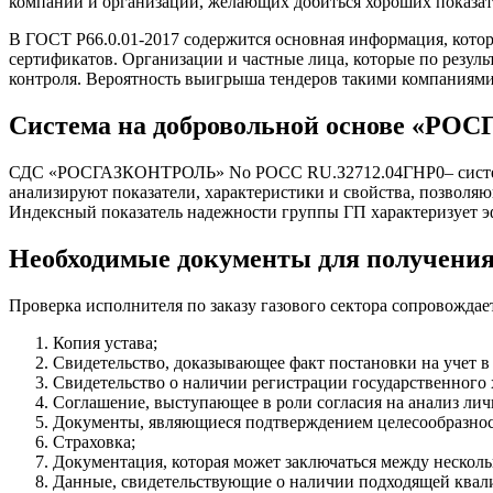
компаний и организаций, желающих добиться хороших показат
В ГОСТ Р66.0.01-2017 содержится основная информация, котор
сертификатов. Организации и частные лица, которые по резул
контроля. Вероятность выигрыша тендеров такими компаниям
Система на добровольной основе «Р
СДС «РОСГАЗКОНТРОЛЬ» No РОСС RU.З2712.04ГНР0– система, в
анализируют показатели, характеристики и свойства, позволяю
Индексный показатель надежности группы ГП характеризует э
Необходимые документы для получен
Проверка исполнителя по заказу газового сектора сопровожда
Копия устава;
Свидетельство, доказывающее факт постановки на учет 
Свидетельство о наличии регистрации государственного 
Соглашение, выступающее в роли согласия на анализ ли
Документы, являющиеся подтверждением целесообразнос
Страховка;
Документация, которая может заключаться между несколь
Данные, свидетельствующие о наличии подходящей квали